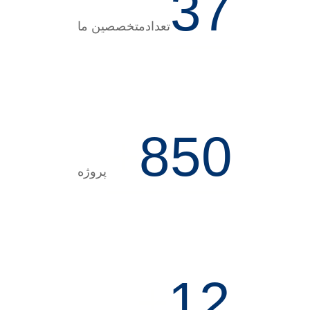
37
تعدادمتخصصین ما
+
850
پروژه
+
12